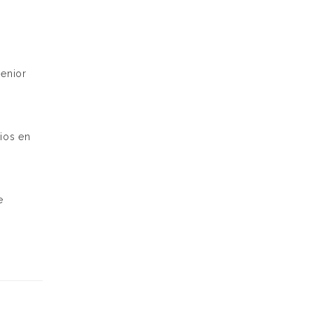
senior
bios en
e