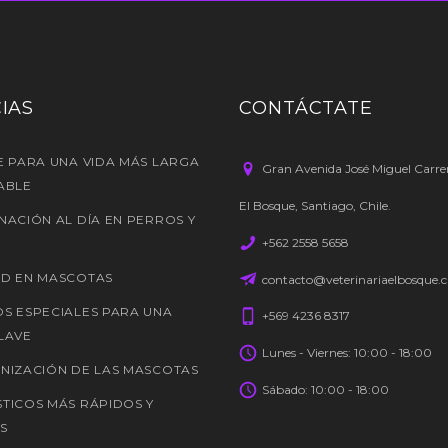
IAS
CONTÁCTATE
E PARA UNA VIDA MÁS LARGA
Gran Avenida José Miguel Carre
ABLE
El Bosque, Santiago, Chile.
NACIÓN AL DÍA EN PERROS Y
+562 2558 5658
D EN MASCOTAS
contacto@veterinariaelbosque.c
S ESPECIALES PARA UNA
+569 4236 8317
LAVE
Lunes - Viernes: 10:00 - 18:00
NIZACIÓN DE LAS MASCOTAS
Sábado: 10:00 - 18:00
TICOS MÁS RÁPIDOS Y
S