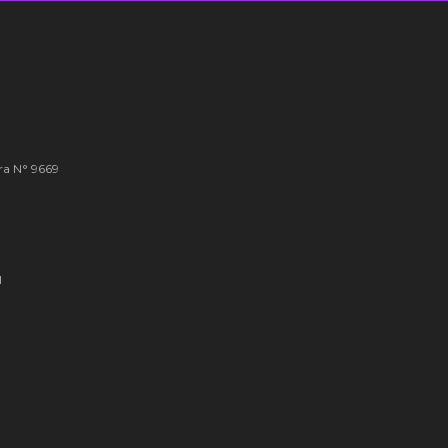
ra N° 9669
l