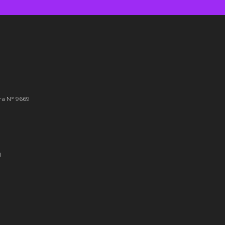
ra N° 9669
l